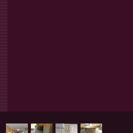
Juni 2018
Deze klant heeft Engelse roots en
wilde dat graag terugzien in de
keuken. Daarom is gekozen voor een
combinatie van een houten werkblad
met graniet. De snijplanken zijn in de
kast verwerkt.
De rondingen met paneeldeuren
geven een speciaal effect.